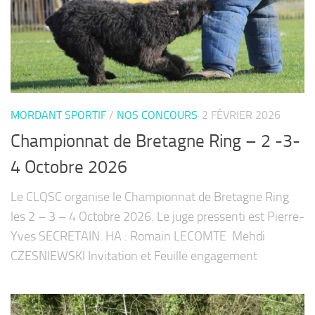
MORDANT SPORTIF
/
NOS CONCOURS
2 FÉVRIER 2026
Championnat de Bretagne Ring – 2 -3-
4 Octobre 2026
Le CLQSC organise le Championnat de Bretagne Ring
les 2 – 3 – 4 Octobre 2026. Le juge pressenti est Pierre-
Yves SECRETAIN. HA : Romain LECOMTE Mehdi
CZESNIEWSKI Invitation et Feuille engagement