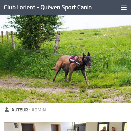
Club Lorient - Quéven Sport Canin
Skip to content
AUTEUR :
ADMIN