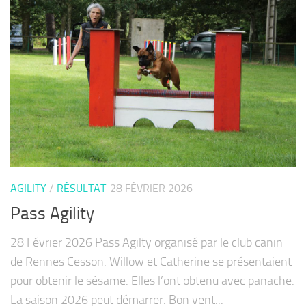
AGILITY
/
RÉSULTAT
28 FÉVRIER 2026
Pass Agility
28 Février 2026 Pass Agilty organisé par le club canin
de Rennes Cesson. Willow et Catherine se présentaient
pour obtenir le sésame. Elles l’ont obtenu avec panache.
La saison 2026 peut démarrer. Bon vent...