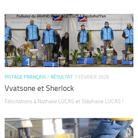
PISTAGE FRANÇAIS
/
RÉSULTAT
7 FÉVRIER 2026
Vvatsone et Sherlock
Félicitations à Nathalie LUCAS et Stéphane LUCAS !