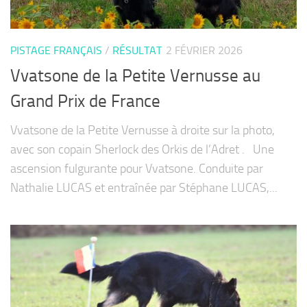
PISTAGE FRANÇAIS
/
RÉSULTAT
2 FÉVRIER 2026
Vvatsone de la Petite Vernusse au
Grand Prix de France
Vvatsone de la Petite Vernusse à droite sur la photo,
avec son copain Sherlock des Orkis de l’Adret . Une
ascension fulgurante pour Vvatsone. Conduite par
Nathalie LUCAS et entraînée par Stéphane LUCAS,...