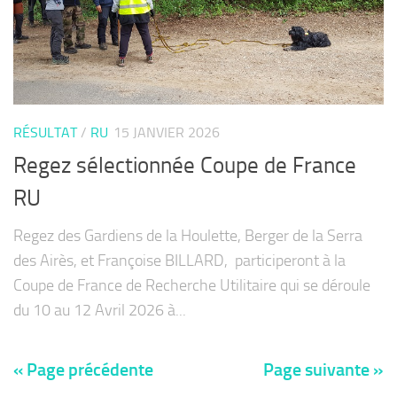
RÉSULTAT
/
RU
15 JANVIER 2026
Regez sélectionnée Coupe de France
RU
Regez des Gardiens de la Houlette, Berger de la Serra
des Airès, et Françoise BILLARD, participeront à la
Coupe de France de Recherche Utilitaire qui se déroule
du 10 au 12 Avril 2026 à...
« Page précédente
Page suivante »