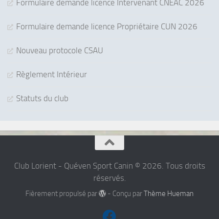
Formulaire demande licence Intervenant CNEAC 2026
Formulaire demande licence Propriétaire CUN 2026
Nouveau protocole CSAU
Règlement Intérieur
Statuts du club
Club Lorient - Quéven Sport Canin © 2026. Tous droits
réservés.
Fièrement propulsé par
- Conçu par
Thème Hueman