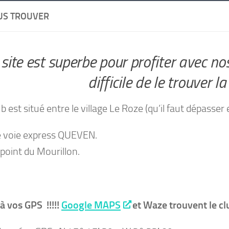
US TROUVER
 site est superbe pour profiter avec n
difficile de le trouver la
ub est situé entre le village Le Roze (qu’il faut dépass
e voie express QUEVEN.
point du Mourillon.
à vos GPS !!!!!
Google MAPS
et Waze trouvent le clu