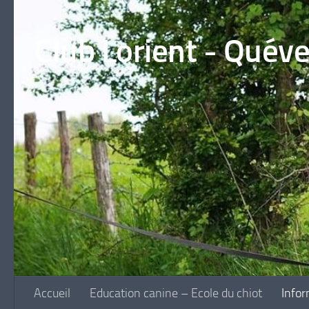
Skip to content
Club Lorient - Quév
Accueil
Education canine – Ecole du chiot
Infor