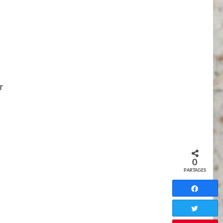
r
0
PARTAGES
Partag
Tweete