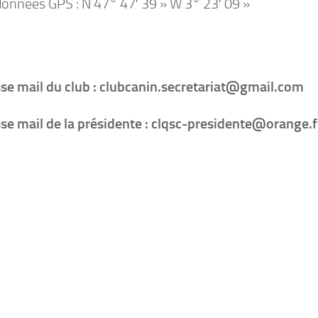
onnées GPS : N 47° 47′ 39 » W 3° 23′ 09 »
se mail du club : clubcanin.secretariat@gmail.com
se mail de la présidente : clqsc-presidente@orange.f