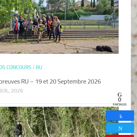
OS CONCOURS
/
RU
preuves RU – 19 et 20 Septembre 2026
 JUIL, 2026
0
PARTAGES
Partag
Tweete