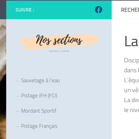
RECHER
SUIVRE :
La
Discip
dans 
L’équi
Sauvetage à l’eau
un vê
Pistage IFH (FCI)
La di
le niv
Mordant Sportif
Pistage Français