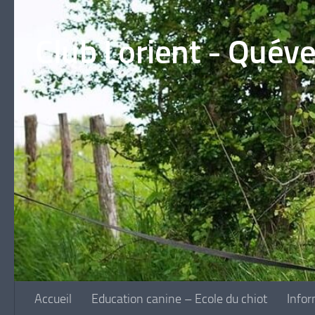
Skip to content
Club Lorient - Quév
Accueil
Education canine – Ecole du chiot
Infor