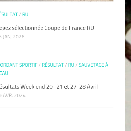
ÉSULTAT
/
RU
egez sélectionnée Coupe de France RU
5 JAN, 2026
ORDANT SPORTIF
/
RÉSULTAT
/
RU
/
SAUVETAGE À
'EAU
ésultats Week end 20 -21 et 27-28 Avril
9 AVR, 2024