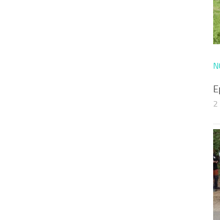
N
E
2