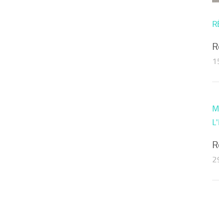
R
R
1
M
L
R
2