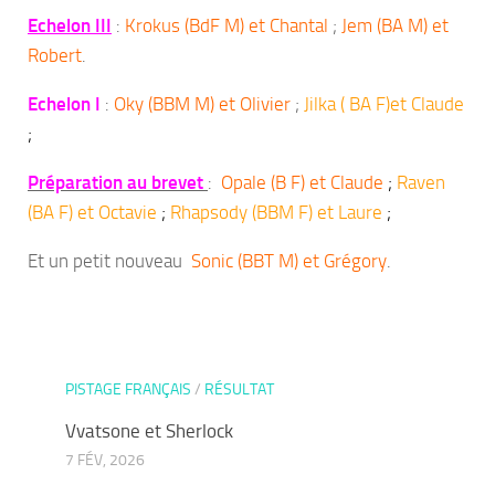
Echelon III
:
Krokus (BdF M) et Chantal
;
Jem (BA M) et
Robert
.
Echelon I
:
Oky (BBM M) et Olivier
;
Jilka ( BA F)et Claude
;
Préparation au brevet
:
Opale (B F) et Claude
;
Raven
(BA F) et Octavie
;
Rhapsody (BBM F) et Laure
;
Et un petit nouveau
Sonic (BBT M) et Grégory
.
PISTAGE FRANÇAIS
/
RÉSULTAT
Vvatsone et Sherlock
7 FÉV, 2026