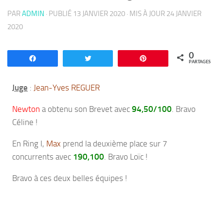
PAR
ADMIN
· PUBLIÉ
13 JANVIER 2020
· MIS À JOUR
24 JANVIER
2020
0
Partagez
Tweetez
Enregistrer
PARTAGES
Juge
:
Jean-Yves REGUER
Newton
a obtenu son Brevet avec
94,50/100
. Bravo
Céline !
En Ring I,
Max
prend la deuxième place sur 7
concurrents avec
190,100
. Bravo Loïc !
Bravo à ces deux belles équipes !