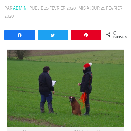
PAR
ADMIN
· PUBLIÉ
25 FÉVRIER 2020
· MIS À JOUR
29 FÉVRIER
2020
0
Partagez
Tweetez
Enregistrer
PARTAGES