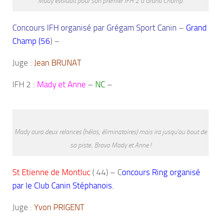
Mady évoluait pour son premier IFH 2 à Grand Champ.
Concours IFH organisé par Grégam Sport Canin
–
Grand
Champ (56
) –
Juge :
Jean BRUNAT
IFH 2 :
Mady et Anne
–
NC
–
Mady aura deux relances (hélas, éliminatoires) mais ira jusqu'au bout de
sa piste.. Bravo Mady et Anne !
St Etienne de Montluc
( 44) – C
oncours Ring organisé
par le Club Canin Stéphanois.
Juge :
Yvon PRIGENT