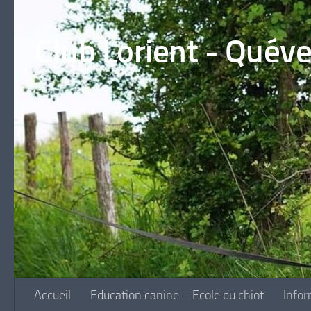
Skip to content
Club Lorient - Quév
Accueil
Education canine – Ecole du chiot
Infor