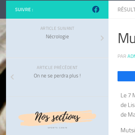
RÉSUL
SUIVRE :
ARTICLE SUIVANT
Mut
Nécrologie
PAR
AD
ARTICLE PRÉCÉDENT
On ne se perdra plus !
Le 7 
de Li
de M
Mutsi