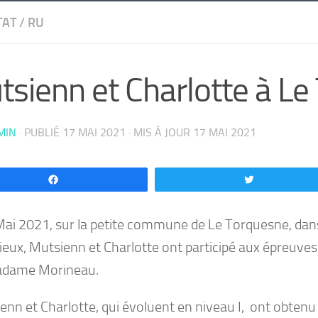
TAT
/
RU
sienn et Charlotte à Le
MIN
· PUBLIÉ
17 MAI 2021
· MIS À JOUR
17 MAI 2021
Partagez
Tweetez
Mai 2021, sur la petite commune de Le Torquesne, da
sieux, Mutsienn et Charlotte ont participé aux épreuve
adame Morineau.
enn et Charlotte, qui évoluent en niveau I, ont obtenu 