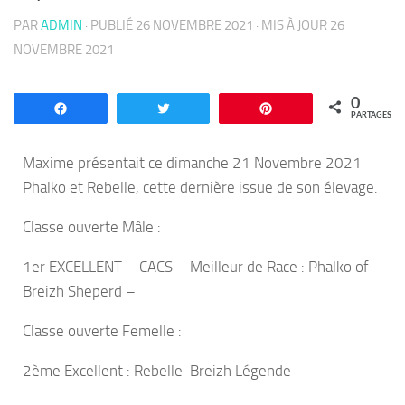
PAR
ADMIN
· PUBLIÉ
26 NOVEMBRE 2021
· MIS À JOUR
26
NOVEMBRE 2021
0
Partagez
Tweetez
Enregistrer
PARTAGES
Maxime présentait ce dimanche 21 Novembre 2021
Phalko et Rebelle, cette dernière issue de son élevage.
Classe ouverte Mâle :
1er EXCELLENT – CACS – Meilleur de Race : Phalko of
Breizh Sheperd –
Classe ouverte Femelle :
2ème Excellent : Rebelle Breizh Légende –