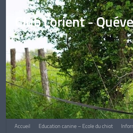
Skip to content
Club Lorient - Quév
Accueil
Education canine – Ecole du chiot
Infor