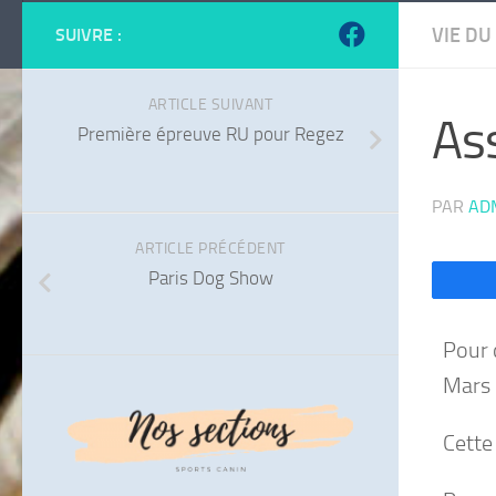
VIE DU
SUIVRE :
ARTICLE SUIVANT
As
Première épreuve RU pour Regez
PAR
AD
ARTICLE PRÉCÉDENT
Paris Dog Show
Pour 
Mars 
Cette