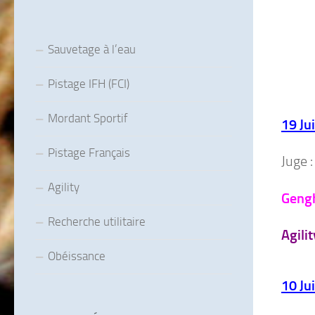
Sauvetage à l’eau
Pistage IFH (FCI)
Mordant Sportif
19 Ju
Pistage Français
Juge :
Agility
Geng
Recherche utilitaire
Agilit
Obéissance
10 Ju