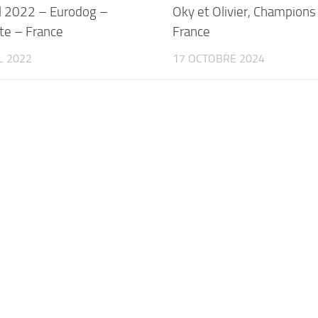
il 2022 – Eurodog –
Oky et Olivier, Champions
nte – France
France
L 2022
17 OCTOBRE 2024