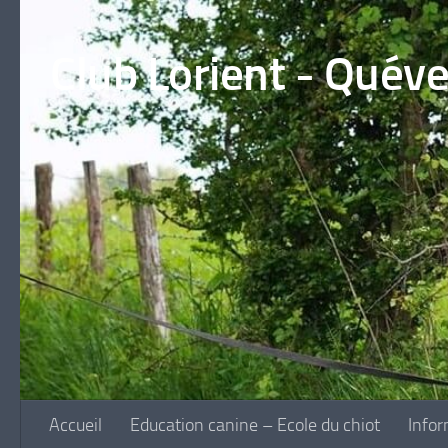
Skip to content
Club Lorient - Quév
Accueil
Education canine – Ecole du chiot
Infor