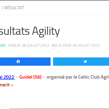
Y
/
RÉSULTAT
ultats Agility
MIN
· PUBLIÉ
28 JUILLET 2022
· MIS À JOUR
28 JUILLET 2022
Partagez
Tweetez
ai 2022
–
Guidel (56)
–
organisé par le Celtic Club Agil
erit –