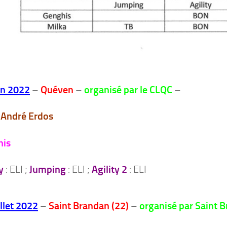
in 2022
–
Quéven
–
organisé par le CLQC
–
André Erdos
his
y
: ELI ;
Jumping
: ELI ;
Agility 2
: ELI
illet 2022
–
Saint Brandan (22)
–
organisé par Saint 