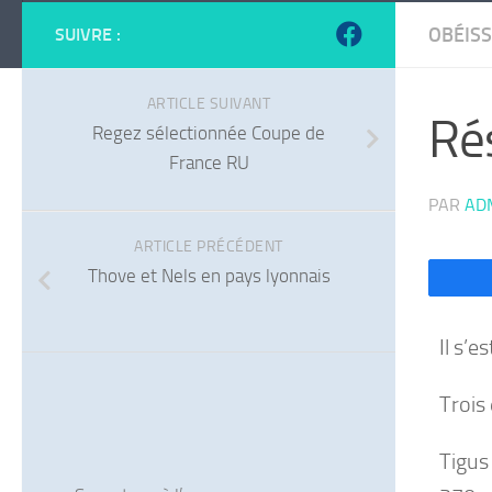
OBÉIS
SUIVRE :
ARTICLE SUIVANT
Ré
Regez sélectionnée Coupe de
France RU
PAR
AD
ARTICLE PRÉCÉDENT
Thove et Nels en pays lyonnais
Il s’e
Trois
Tigus