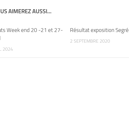
US AIMEREZ AUSSI...
ats Week end 20 -21 et 27-
Résultat exposition Segré
l
2 SEPTEMBRE 2020
L 2024