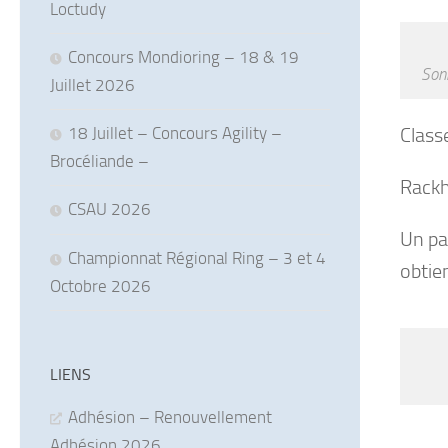
Loctudy
Concours Mondioring – 18 & 19
Soni
Juillet 2026
Class
18 Juillet – Concours Agility –
Brocéliande –
Rackh
CSAU 2026
Un pa
Championnat Régional Ring – 3 et 4
obtie
Octobre 2026
LIENS
Adhésion – Renouvellement
Adhésion 2026