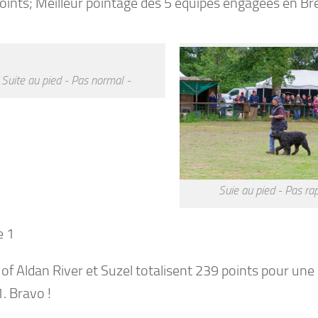
oints; Meilleur pointage des 5 équipes engagées en Br
Suite au pied - Pas normal -
Suie au pied - Pas rap
e 1
 of Aldan River et Suzel totalisent 239 points pour un
1. Bravo !