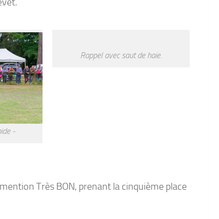
evet.
Rappel avec saut de haie.
ide -
e mention Très BON, prenant la cinquième place