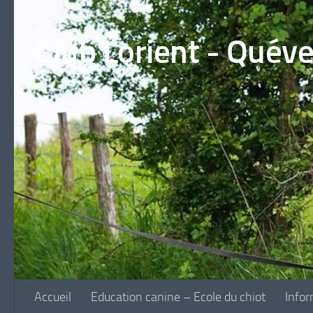
Skip to content
Club Lorient - Quév
Accueil
Education canine – Ecole du chiot
Infor