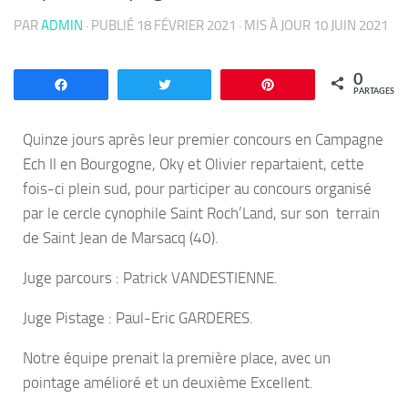
PAR
ADMIN
· PUBLIÉ
18 FÉVRIER 2021
· MIS À JOUR
10 JUIN 2021
0
Partagez
Tweetez
Enregistrer
PARTAGES
Quinze jours après leur premier concours en Campagne
Ech II en Bourgogne, Oky et Olivier repartaient, cette
fois-ci plein sud, pour participer au concours organisé
par le cercle cynophile Saint Roch’Land, sur son terrain
de Saint Jean de Marsacq (40).
Juge parcours : Patrick VANDESTIENNE.
Juge Pistage : Paul-Eric GARDERES.
Notre équipe prenait la première place, avec un
pointage amélioré et un deuxième Excellent.