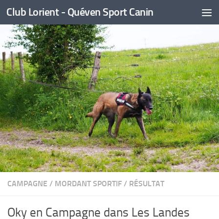
Club Lorient - Quéven Sport Canin
Skip to content
CAMPAGNE
/
MORDANT SPORTIF
/
RÉSULTAT
Oky en Campagne dans Les Landes