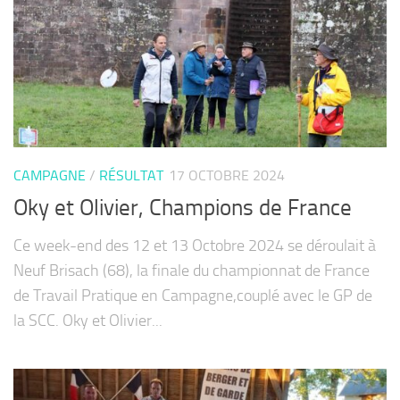
CAMPAGNE
/
RÉSULTAT
17 OCTOBRE 2024
Oky et Olivier, Champions de France
Ce week-end des 12 et 13 Octobre 2024 se déroulait à
Neuf Brisach (68), la finale du championnat de France
de Travail Pratique en Campagne,couplé avec le GP de
la SCC. Oky et Olivier...