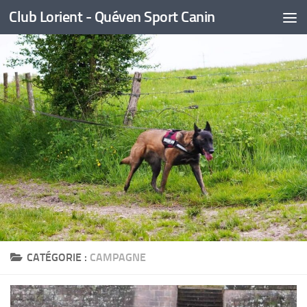
Club Lorient - Quéven Sport Canin
Skip to content
CATÉGORIE :
CAMPAGNE