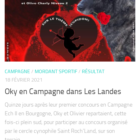
CAMPAGNE
/
MORDANT SPORTIF
/
RÉSULTAT
18 FÉVRIER 2021
Oky en Campagne dans Les Landes
Quinze jours après leur premier concours en Campagne
Ech II en Bourgogne, Oky et Olivier repartaient, cette
fois-ci plein sud, pour participer au concours organisé
par le cercle cynophile Saint Roch’Land, sur son
terrain...