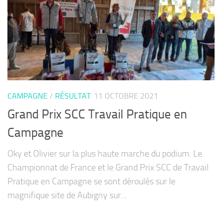
CAMPAGNE
/
RÉSULTAT
11 OCTOBRE 2021
Grand Prix SCC Travail Pratique en
Campagne
Oky et Olivier sur la plus haute marche du podium. Le
Championnat de France et le Grand Prix SCC de Travail
Pratique en Campagne se sont déroulés sur le
magnifique site de Aubigny sur...