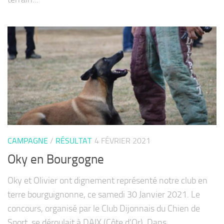
CAMPAGNE
/
RÉSULTAT
4 FÉVRIER 2021
Oky en Bourgogne
Oky et Olivier ont dignement représenté notre club en
terre bourguignonne, ce samedi 30 Janvier 2021. Le
concours, organisé par le Club Dijonnais du Chien de
Sport, se déroulait à DAIX (Côte d’Or). Dans...