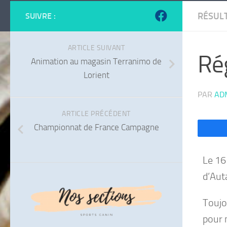
RÉSUL
SUIVRE :
ARTICLE SUIVANT
Rég
Animation au magasin Terranimo de
Lorient
PAR
AD
ARTICLE PRÉCÉDENT
Championnat de France Campagne
Le 16
d’Aut
Toujo
pour 