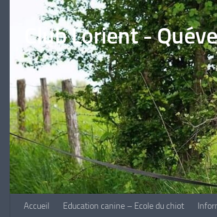
Skip to content
Club Lorient - Quév
Accueil
Education canine – Ecole du chiot
Infor