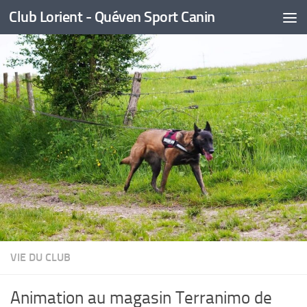
Club Lorient - Quéven Sport Canin
Skip to content
VIE DU CLUB
Animation au magasin Terranimo de