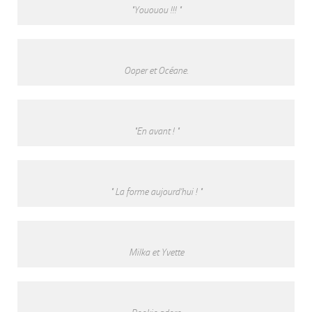
"Yououou !!! "
Ooper et Océane.
"En avant ! "
" La forme aujourd'hui ! "
Milka et Yvette