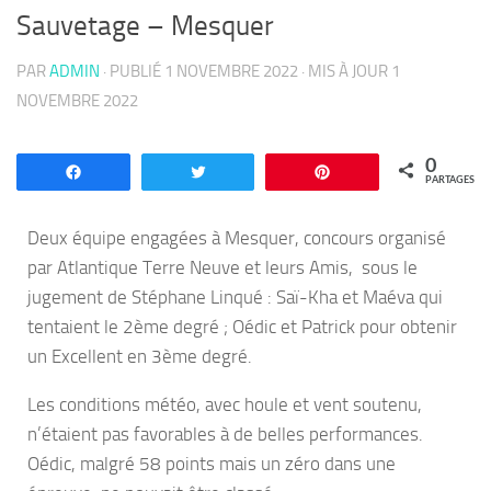
Sauvetage – Mesquer
PAR
ADMIN
· PUBLIÉ
1 NOVEMBRE 2022
· MIS À JOUR
1
NOVEMBRE 2022
0
Partagez
Tweetez
Enregistrer
PARTAGES
Deux équipe engagées à Mesquer, concours organisé
par Atlantique Terre Neuve et leurs Amis, sous le
jugement de Stéphane Linqué : Saï-Kha et Maéva qui
tentaient le 2ème degré ; Oédic et Patrick pour obtenir
un Excellent en 3ème degré.
Les conditions météo, avec houle et vent soutenu,
n’étaient pas favorables à de belles performances.
Oédic, malgré 58 points mais un zéro dans une