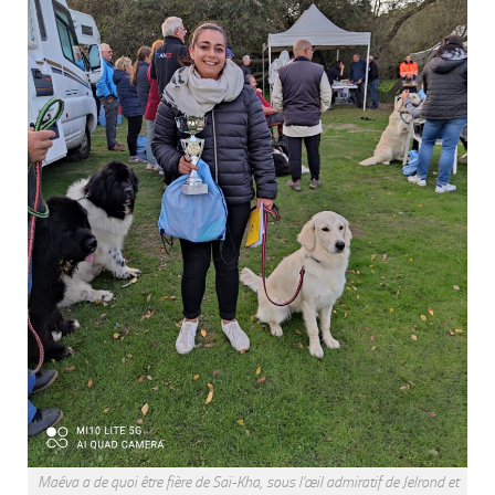
Maéva a de quoi être fière de Saï-Kha, sous l'œil admiratif de Jelrond et