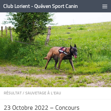
Club Lorient - Quéven Sport Canin
Skip to content
RÉSULTAT
/
SAUVETAGE À L'EAU
23 Octobre 2022 – Concours