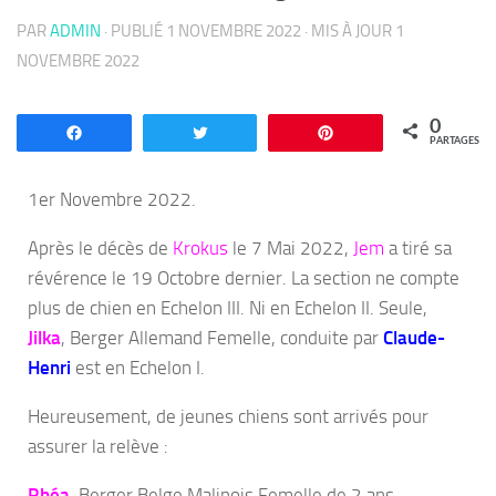
PAR
ADMIN
· PUBLIÉ
1 NOVEMBRE 2022
· MIS À JOUR
1
NOVEMBRE 2022
0
Partagez
Tweetez
Enregistrer
PARTAGES
1er Novembre 2022.
Après le décès de
Krokus
le 7 Mai 2022,
Jem
a tiré sa
révérence le 19 Octobre dernier. La section ne compte
plus de chien en Echelon III. Ni en Echelon II. Seule,
Jilka
, Berger Allemand Femelle, conduite par
Claude-
Henri
est en Echelon I.
Heureusement, de jeunes chiens sont arrivés pour
assurer la relève :
Rhéa
, Berger Belge Malinois Femelle de 2 ans,