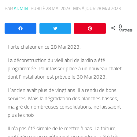
PAR
ADMIN
· PUBLIÉ
28 MAI 2023
· MIS À JOUR
28 MAI 2023
0
Partagez
Tweetez
Enregistrer
PARTAGES
Forte chaleur en ce 28 Mai 2023.
La déconstruction du vieil abri de jardin a été
programmée. Pour laisser place à un nouveau chalet
dont l’installation est prévue le 30 Mai 2023.
L’ancien avait plus de vingt ans. Il a rendu de bons
services. Mais la dégradation des planches basses,
malgré de nombreuses consolidations, ne laissaient
plus le choix
Il n’a pas été simple de le mettre à bas. La toiture,
protégée par un revêtement en goudron, a été très