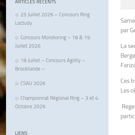
ARTICLES RÉCENTS
25 Juillet 2026 – Concours Ring
Samed
Loctudy
par Gé
Concours Mondioring – 18 & 19
La sec
Juillet 2026
Berge
18 Juillet – Concours Agility –
Fariza
Brocéliande –
Ces tr
CSAU 2026
Les ob
Championnat Régional Ring – 3 et 4
Regez
Octobre 2026
parti
LIENS