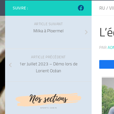
RU
/
VI
SUIVRE :
ARTICLE SUIVANT
L’é
Milka à Ploermel
PAR
AD
ARTICLE PRÉCÉDENT
1er Juillet 2023 – Démo lors de
Lorient Océan