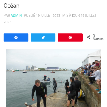
Océan
PAR
ADMIN
· PUBLIÉ
19 JUILLET 2023
· MIS À JOUR
19 JUILLET
2023
0
Partagez
Tweetez
Enregistrer
PARTAGES