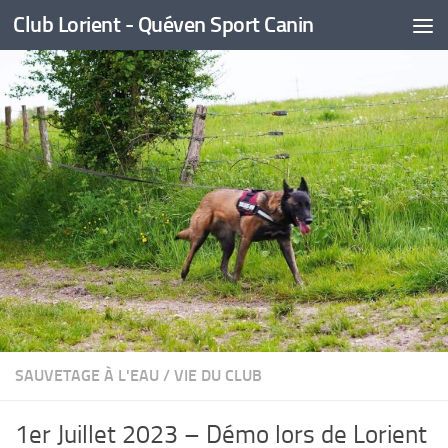
Club Lorient - Quéven Sport Canin
Skip to content
SAUVETAGE À L'EAU
/
VIE DU CLUB
1er Juillet 2023 – Démo lors de Lorient