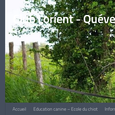
Skip to content
Club Lorient - Quév
Accueil
Education canine – Ecole du chiot
Infor