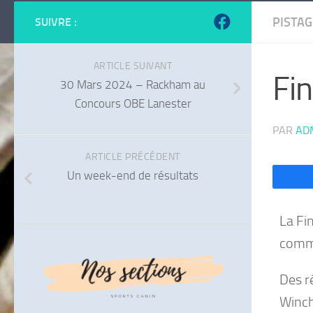
PISTAG
SUIVRE :
ARTICLE SUIVANT
Fin
30 Mars 2024 – Rackham au
Concours OBE Lanester
PAR
AD
ARTICLE PRÉCÉDENT
Un week-end de résultats
La Fi
commu
Des r
Winch