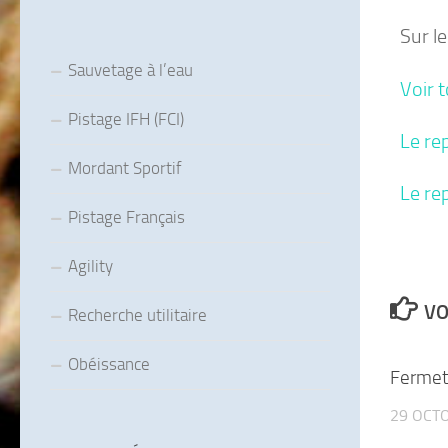
Sur le
Sauvetage à l’eau
Voir t
Pistage IFH (FCI)
Le re
Mordant Sportif
Le re
Pistage Français
Agility
VO
Recherche utilitaire
Obéissance
Fermet
29 OCT