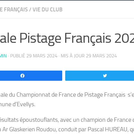
E FRANÇAIS
/
VIE DU CLUB
ale Pistage Français 20
MIN
· PUBLIÉ
29 MARS 2024
· MIS À JOUR
29 MARS 2024
Partagez
Tweetez
nale du Championnat de France de Pistage Français s’e
ne d’Evellys.
ésultats époustouflants, avec un champion de France du
 Ar Glaskerien Roudou, conduit par Pascal HUREAU, qui