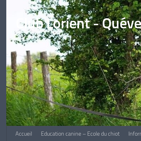
Skip to content
Club Lorient - Quév
Accueil
Education canine – Ecole du chiot
Infor