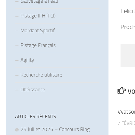
Sauvetage à l’eau
Félici
Pistage IFH (FCI)
Proch
Mordant Sportif
Pistage Français
Agility
Recherche utilitaire
Obéissance
VO
Vvatso
ARTICLES RÉCENTS
7 FÉVRI
25 Juillet 2026 – Concours Ring