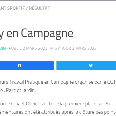
NT SPORTIF
/
RÉSULTAT
y en Campagne
MIN
· PUBLIÉ
2 MARS 2023
· MIS À JOUR
2 MARS 2023
Partagez
Tweetez
urs Travail Pratique en Campagne organisé par le CC Pr
 : Parc et Jardin.
nôme Oky et Olivier s’octroie la première place sur 6 c
émentaires ont été attribués après la clôture des point