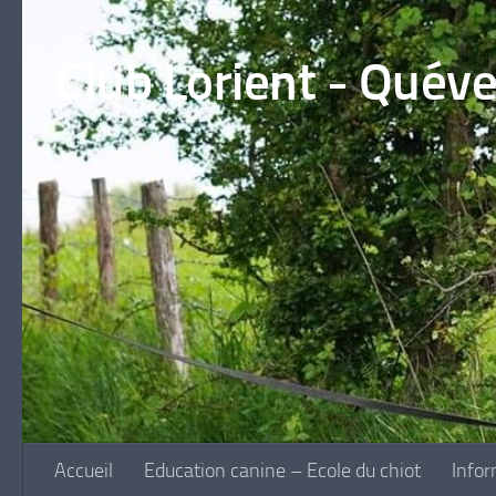
Skip to content
Club Lorient - Quév
Accueil
Education canine – Ecole du chiot
Infor