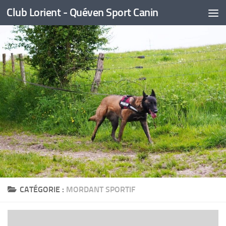
Club Lorient - Quéven Sport Canin
Skip to content
CATÉGORIE :
MORDANT SPORTIF