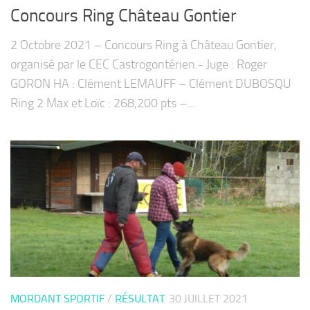
Concours Ring Château Gontier
2 Octobre 2021 – Concours Ring à Château Gontier,
organisé par le CEC Castrogontérien.- Juge : Roger
GORON HA : Clément LEMAUFF – Clément DUBOSQU
Ring 2 Max et Loïc : 268,200 pts –...
MORDANT SPORTIF
/
RÉSULTAT
30 JUILLET 2021