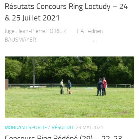
Résutats Concours Ring Loctudy – 24
& 25 Juillet 2021
Juge : Jean-Pierre POIRIER HA : Adrien
BAUSMAYER ...
MORDANT SPORTIF
/
RÉSULTAT
29 MAI 2021
Concours Ring Rédéné (29) – 22-23