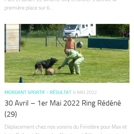
première place sur 6...
MORDANT SPORTIF
/
RÉSULTAT
6 MAI 2022
30 Avril – 1er Mai 2022 Ring Rédéné
(29)
Déplacement chez nos voisins du Finistère pour Max et