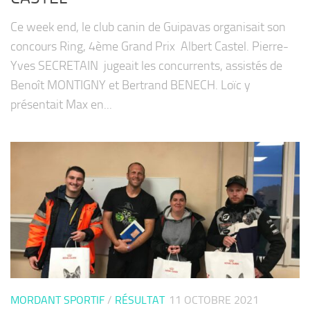
Ce week end, le club canin de Guipavas organisait son
concours Ring, 4ème Grand Prix Albert Castel. Pierre-
Yves SECRETAIN jugeait les concurrents, assistés de
Benoît MONTIGNY et Bertrand BENECH. Loïc y
présentait Max en...
MORDANT SPORTIF
/
RÉSULTAT
11 OCTOBRE 2021