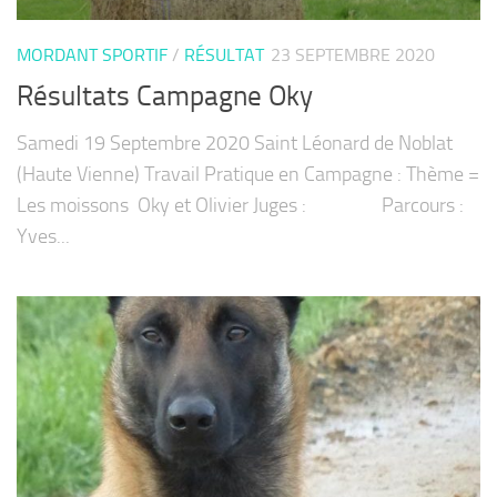
MORDANT SPORTIF
/
RÉSULTAT
23 SEPTEMBRE 2020
Résultats Campagne Oky
Samedi 19 Septembre 2020 Saint Léonard de Noblat
(Haute Vienne) Travail Pratique en Campagne : Thème =
Les moissons Oky et Olivier Juges : Parcours :
Yves...