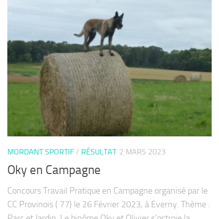
MORDANT SPORTIF
/
RÉSULTAT
2 MARS 2023
Oky en Campagne
Concours Travail Pratique en Campagne organisé par le
CC Provinois ( 77) le 26 Février 2023, à Everny. Thème :
Parc et Jardin. Le binôme Oky et Olivier s’octroie la