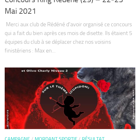
Mai 2021
Merci aux club de Rédéné d’avoir organisé ce concours
qui a fait du bien après ces mois de disette. Ils étaient 5
équipes du club à se déplacer chez nos voisins
finistériens : Max en...
CAMPAGNE
/
MORDANT SPORTIF
/
RÉSULTAT