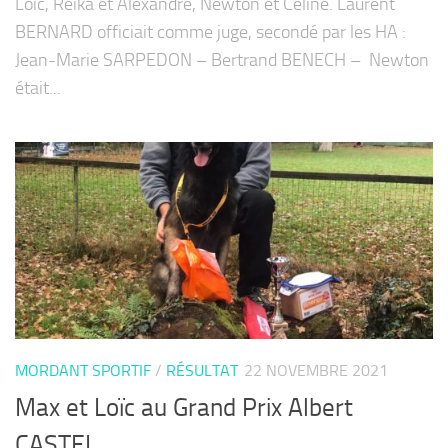
Loïc, Reïka et Alexandre, Newton et Céline. Laurent
BERNARD officiait comme juge, secondé par les HA :
Jean-Marie SARPEDON – Bertrand BENECH – Newton
était...
MORDANT SPORTIF
/
RÉSULTAT
22 NOVEMBRE 2021
Max et Loïc au Grand Prix Albert
CASTEL